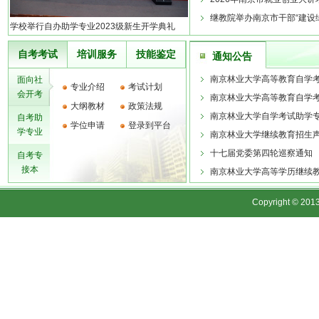
继教院举办南京市干部“建设绿
学校举行自办助学专业2023级新生开学典礼
1
自考考试
培训服务
技能鉴定
通知公告
2
南京林业大学高等教育自学考试
面向社
专业介绍
考试计划
会开考
南京林业大学高等教育自学考试
大纲教材
政策法规
南京林业大学自学考试助学
自考助
学位申请
登录到平台
学专业
南京林业大学继续教育招生
十七届党委第四轮巡察通知
自考专
接本
南京林业大学高等学历继续教
Copyright 