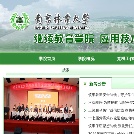
学院首页
学院概况
党群工作
搜索
新闻公告
筑牢暑期安全防线，守护学生
不负耕耘 为梦护航 我院开展2
三级联动筑牢诚信防线 多措并
十七届党委第四轮巡察组向继
筑牢保密思想防线 强化责任担
2026年南京市就业创业大